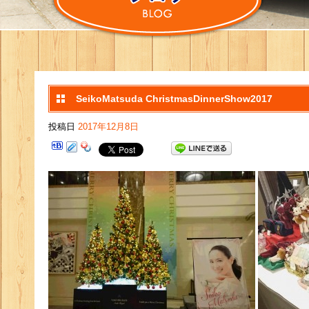
SeikoMatsuda ChristmasDinnerShow2017
投稿日
2017年12月8日