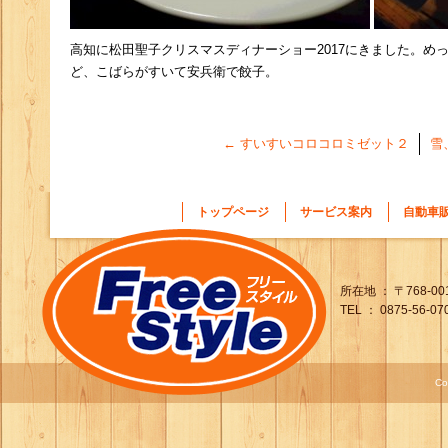
高知に松田聖子クリスマスディナーショー2017にきました。め
ど、こばらがすいて安兵衛で餃子。
←
すいすいコロコロミゼット２
雪
トップページ
サービス案内
自動車
所在地 ： 〒768-0
TEL ： 0875-56-07
Co